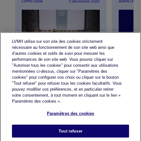
LVMH GAÏA
11 décembre 2025
AVANTIUM
LVMH utilise sur son site des cookies strictement
nécessaire au fonctionnement de son site web ainsi que
d’autres cookies et outils de suivi pour mesurer les
performances de son site web. Vous pouvez cliquer sur
"Autoriser tous les cookies" pour consentir aux utilisations
Avantium,
Parfums Christian Dior récompensé
mentionnées ci-dessus, cliquer sur "Paramètres des
une allian
par un prix de Bronze aux LVMH LIFE
cookies" pour configurer vos choix ou cliquer sur le bouton
développer
360 Awards, en collaboration avec
"Tout refuser" pour refuser tous les cookies facultatifs. Vous
à l’échell
LVMH Gaïa
pouvez modifier vos préférences, et en particulier retirer
votre consentement, à tout moment en cliquant sur le lien «
Paramètres des cookies ».
Voir toutes les actualités
Paramètres des cookies
Mentions légales
Tout refuser
Accessibilité : partiellement
conforme