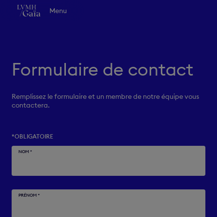
Aller au contenu principal
LVMH Gaïa - Accueil
Menu
Vision
Innovation
Collaboration
Life at LVMH Gaïa
Actualités
Formulaire de contact
FR
EN
Contact
Remplissez le formulaire et un membre de notre équipe vous
contactera.
*
OBLIGATOIRE
NOM
*
PRÉNOM
*